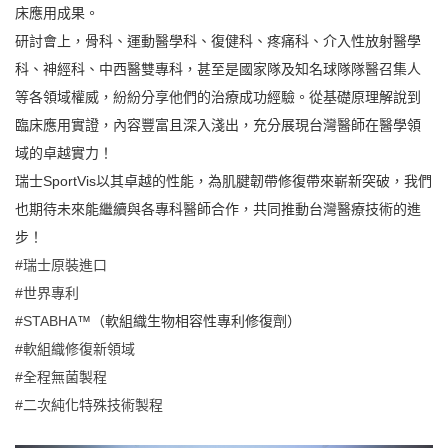
床應用成果。
研討會上，骨科、運動醫學科、復健科、疼痛科、介入性放射醫學
科、神經科、中西醫雙專科，甚至是國家隊及知名球隊隊醫召集人
等各領域權威，紛紛分享他們的治療成功經驗。從基礎原理解說到
臨床應用實證，內容豐富且深入淺出，充分展現台灣醫師在醫學領
域的卓越實力！
瑞士SportVis以其卓越的性能，為肌腱韌帶修復帶來嶄新突破，我們
也期待未來能繼續與各專科醫師合作，共同推動台灣醫療技術的進
步！
#瑞士原裝進口
#世界專利
#STABHA
™（軟組織生物相容性專利修復劑）
#軟組織修復新領域
#全程無菌製程
#二次純化特殊技術製程