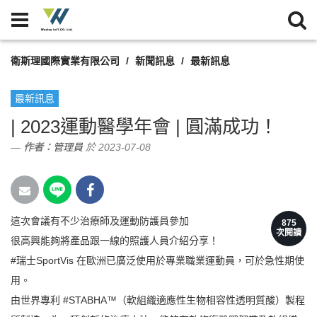
衛斯理國際實業有限公司
新聞訊息
最新訊息
最新訊息
| 2023運動醫學年會 | 圓滿成功！
作者：
管理員
於 2023-07-08
這次會議有不少治療師及運動防護員參加
875
次閱讀
很高興能夠將產品跟一線的照護人員介紹分享！
#瑞士SportVis 在歐洲已廣泛使用於專業職業運動員，可於急性期使
用。
由世界專利 #STABHA™（軟組織適應性生物相容性透明質酸）製程